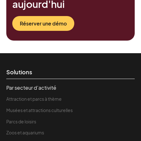
aujourd'hui
terrain.
Réserver une démo
Solutions
Par secteur d'activité
Attraction et parcs à thème
Musées et attractions culturelles
Parcs de loisirs
Zoos et aquariums