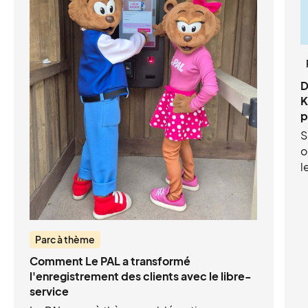
D
K
p
S
o
l
l
d
l
d
Parc à thème
s
Comment Le PAL a transformé
e
l'enregistrement des clients avec le libre-
service