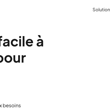
Solutio
acile à
 pour
x besoins