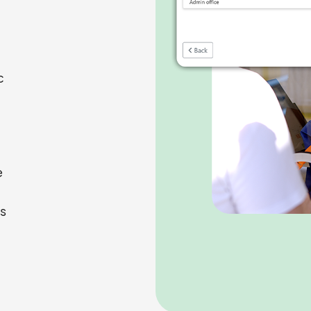
c
e
es