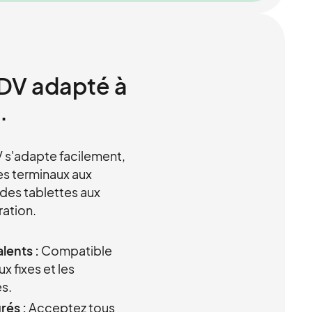
PDV adapté à
.
 s'adapte facilement,
des terminaux aux
 des tablettes aux
ration.
lents :
Compatible
x fixes et les
s.
rés :
Acceptez tous