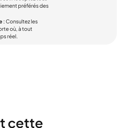
iement préférés des
e :
Consultez les
rte où, à tout
s réel.
nt cette