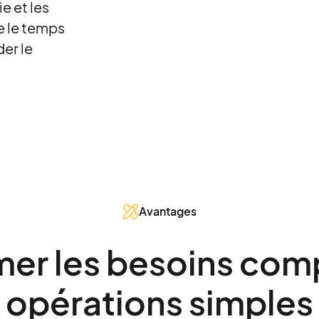
e et les
e le temps
er le
Avantages
mer les besoins com
opérations simples