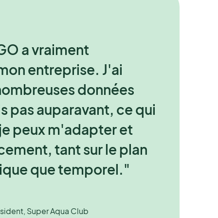
onnect a joué un rôle
O a vraiment
ur moi car elle m'a
on entreprise. J'ai
ie d'apprendre et de
 nombreuses données
 nouveau logiciel, qui
is pas auparavant, ce qui
nant devenu mon
 je peux m'adapter et
il de travail, que ce soit
cement, tant sur le plan
ervations ou la gestion
que que temporel."
e avec mes équipes."
ésident, Super Aqua Club