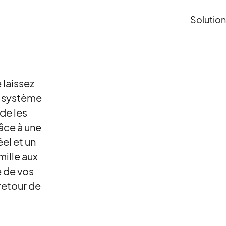
Solutio
 laissez
e système
de les
âce à une
el et un
mille aux
é de vos
 retour de