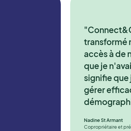
"L'équipe C
"Connect&G
important po
transformé m
donné l'env
accès à de
découvrir ce
que je n'ava
est mainte
signifie que
principal out
gérer effica
pour les rés
démographi
de la caiss
Nadine St Armant
Cédric Filiette
Copropriétaire et pr