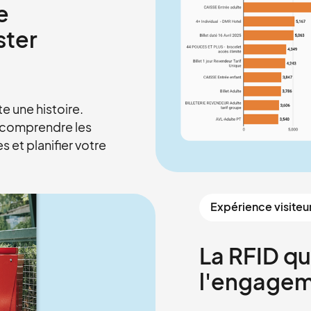
e
ster
e une histoire.
r comprendre les
 et planifier votre
Expérience visiteu
La RFID qui
l'engagem