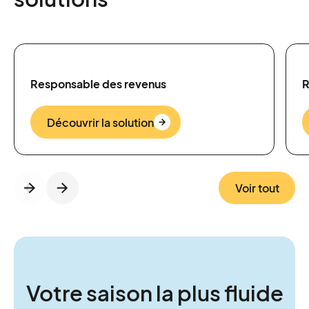
Responsable des revenus
R
Découvrir la solution
Voir tout
Votre saison la plus fluide