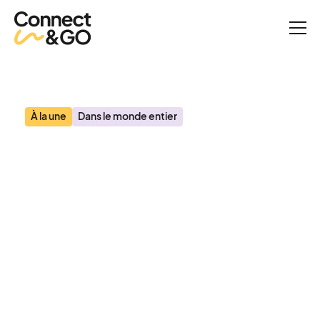
Actualités
Yahoo Finance : Surfer sur la vague des données - L'industrie des
attractions dynamisée par Connect&GO et Sigma Embedded
Analytics
À la une
Dans le monde entier
Yahoo Finance : Surfer
sur la vague des données
- L'industrie des
attractions dynamisée
par Connect&GO et
Sigma Embedded
Analytics