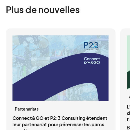
Plus de nouvelles
L
Partenariats
d
Connect&GO et P2:3 Consulting étendent
l
leur partenariat pour pérenniser les parcs
B