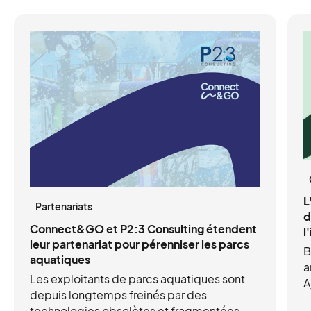
L
Partenariats
d
Connect&GO et P2:3 Consulting étendent
l
leur partenariat pour pérenniser les parcs
B
aquatiques
a
Les exploitants de parcs aquatiques sont
A
depuis longtemps freinés par des
d
technologies obsolètes et fragmentées.