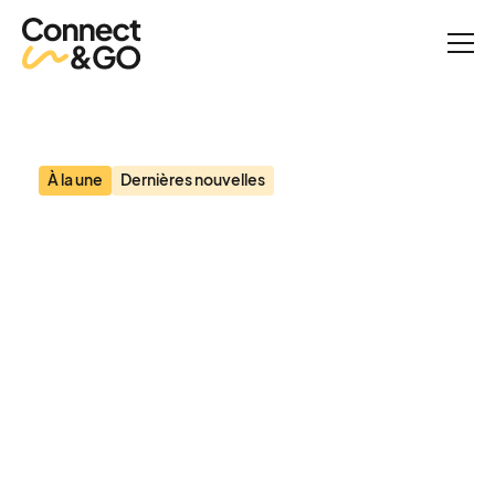
Actualités
Connect&GO ajoute 12 nouvelles recrues pour accélérer sa
croissance dans l'industrie des attractions et reçoit la certification
Great Place to Work
À la une
Dernières nouvelles
Connect&GO ajoute 12
nouvelles recrues pour
accélérer sa croissance
dans l'industrie des
attractions et reçoit la
certification Great Place
to Work